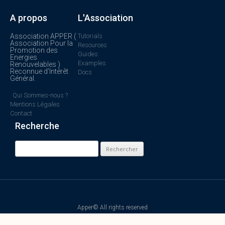
A propos
L'Association
Association APPER (
Tutorials
Association Pour la
Resources
Promotion des
Guides
Energies
Examples
Renouvelables )
Reconnue d’Intérêt
Docs
Général.
Qui Sommes-nous ?
Mentions Légales
Contact
Recherche
Apper© All rights reserved