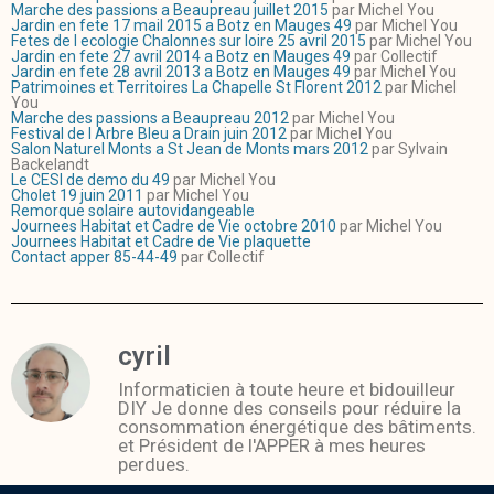
Marche des passions a Beaupreau juillet 2015
par Michel You
Jardin en fete 17 mail 2015 a Botz en Mauges 49
par Michel You
Fetes de l ecologie Chalonnes sur loire 25 avril 2015
par Michel You
Jardin en fete 27 avril 2014 a Botz en Mauges 49
par Collectif
Jardin en fete 28 avril 2013 a Botz en Mauges 49
par Michel You
Patrimoines et Territoires La Chapelle St Florent 2012
par Michel
You
Marche des passions a Beaupreau 2012
par Michel You
Festival de l Arbre Bleu a Drain juin 2012
par Michel You
Salon Naturel Monts a St Jean de Monts mars 2012
par Sylvain
Backelandt
Le CESI de demo du 49
par Michel You
Cholet 19 juin 2011
par Michel You
Remorque solaire autovidangeable
Journees Habitat et Cadre de Vie octobre 2010
par Michel You
Journees Habitat et Cadre de Vie plaquette
Contact apper 85-44-49
par Collectif
cyril
Informaticien à toute heure et bidouilleur
DIY Je donne des conseils pour réduire la
consommation énergétique des bâtiments.
et Président de l'APPER à mes heures
perdues.