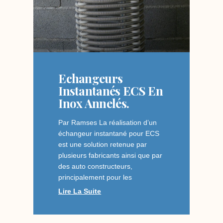
Echangeurs
Instantanés ECS En
Inox Annelés.
Par Ramses La réalisation d’un
échangeur instantané pour ECS
est une solution retenue par
plusieurs fabricants ainsi que par
des auto constructeurs,
principalement pour les
Lire La Suite