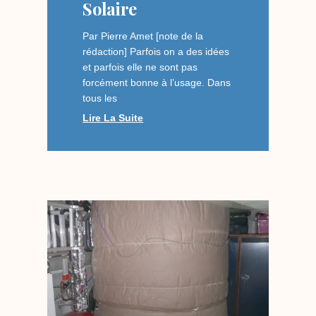
Solaire
Par Pierre Amet [note de la
rédaction] Parfois on a des idées
et parfois elle ne sont pas
forcément bonne à l’usage. Dans
tous les
Lire La Suite