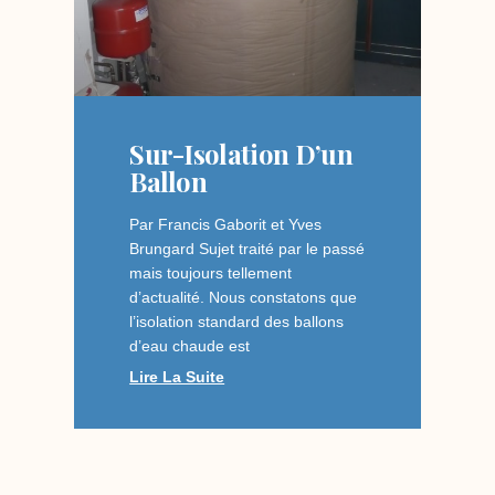
Sur-Isolation D’un
Ballon
Par Francis Gaborit et Yves
Brungard Sujet traité par le passé
mais toujours tellement
d’actualité. Nous constatons que
l’isolation standard des ballons
d’eau chaude est
Lire La Suite