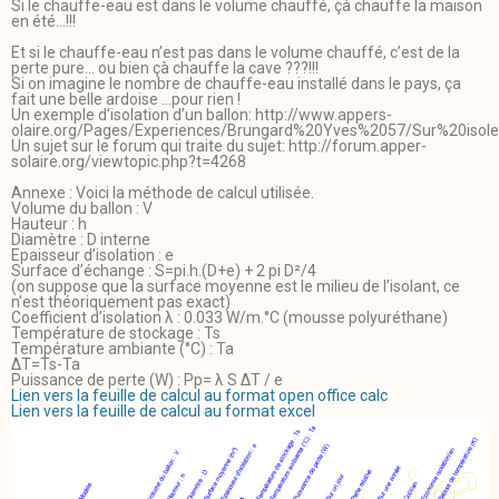
Si le chauffe-eau est dans le volume chauffé, çà chauffe la maison
en été…!!!
Et si le chauffe-eau n’est pas dans le volume chauffé, c’est de la
perte pure… ou bien çà chauffe la cave ???!!!
Si on imagine le nombre de chauffe-eau installé dans le pays, ça
fait une belle ardoise …pour rien !
Un exemple d’isolation d’un ballon: http://www.appers-
olaire.org/Pages/Experiences/Brungard%20Yves%2057/Sur%20isole
Un sujet sur le forum qui traite du sujet: http://forum.apper-
solaire.org/viewtopic.php?t=4268
Annexe : Voici la méthode de calcul utilisée.
Volume du ballon : V
Hauteur : h
Diamètre : D interne
Epaisseur d’isolation : e
Surface d’échange : S=pi.h.(D+e) + 2 pi D²/4
(on suppose que la surface moyenne est le milieu de l’isolant, ce
n’est théoriquement pas exact)
Coefficient d’isolation λ : 0.033 W/m.°C (mousse polyuréthane)
Température de stockage : Ts
Température ambiante (°C) : Ta
ΔT=Ts-Ta
Puissance de perte (W) : Pp= λ S ΔT / e
Lien vers la feuille de calcul au format open office calc
Lien vers la feuille de calcul au format excel