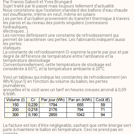
Par Francis Gaborit et Yves Brungard
Sujet traité par le passé mais toujours tellement d’actualité.
Nous constatons que l’isolation standard des ballons d’eau chaude
est insuffisante, même en neuf, même en solaire.
Les pertes d’un ballon proviennent du transfert thermique à travers
les parois et au niveau des points singuliers (connexions
hydrauliques,
électriques…).
Les normes définissent une constante de refroidissement qui
permet de caractériser ces pertes. Les fabricants indiquent aussi
les pertes
statiques.
La constante de refroidissement Cr exprime la perte par jour et par
degré de différence de température entre l’ambiance et la
température destockage.
Conventionnellement, cette température de stockage est
considérée à 65°C, et la température ambiante à 20°C.
Voici un tableau qui indique les constantes de refroidissement (en
Wh/K/jour/l) en fonction du volume du ballon, les pertes
journalières,
annuelles et le coût avec un tarif en heures creuses arrondi à 0,09
€/kWh.
La facture est loin d’être négligeable, sachant que cette énergie sert
juste à maintenir le ballon en température. Ceci ne prend pas en
compte