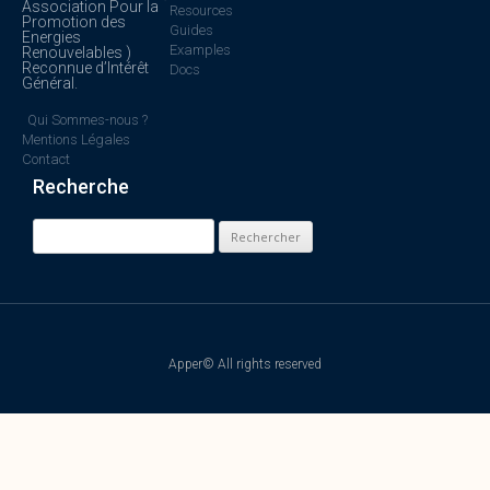
Association Pour la
Resources
Promotion des
Guides
Energies
Examples
Renouvelables )
Reconnue d’Intérêt
Docs
Général.
Qui Sommes-nous ?
Mentions Légales
Contact
Recherche
Apper© All rights reserved