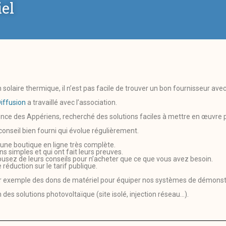
el
n solaire thermique, il n’est pas facile de trouver un bon fournisseur avec
Diffusion
a travaillé avec l’association.
ence des Appériens, recherché des solutions faciles à mettre en œuvre p
 conseil bien fourni qui évolue régulièrement.
é une boutique en ligne très complète.
s simples et qui ont fait leurs preuves.
busez de leurs conseils pour n’acheter que ce que vous avez besoin.
 réduction sur le tarif publique.
par exemple des dons de matériel pour équiper nos systèmes de démonst
 des solutions photovoltaïque (site isolé, injection réseau…).