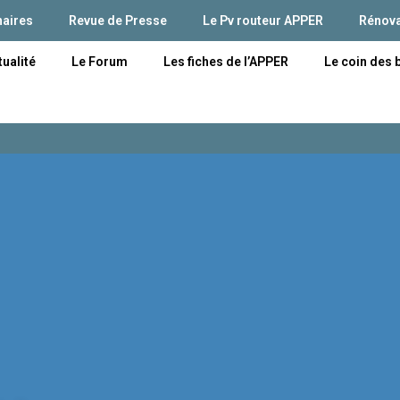
naires
Revue de Presse
Le Pv routeur APPER
Rénova
tualité
Le Forum
Les fiches de l’APPER
Le coin des 