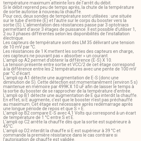
température maximum atteinte lors de l’arrêt du débit.
Si le débit reprend peu de temps après, la chute de la température
de sortie autorise à nouveau la chauffe.
Pour ceci, deux sondes de température sont utilisées : une située
sur le tube d’entrée (E) et l’autre sur le corps du booster vers la
sortie (S). L’alimentation des résistances passe par 3 optotriacs
permettant d’avoir 3 étages de puissance. Il est possible d’utiliser 1,
2 ou 3 phases différentes selon les disponibilités de l’installation
électrique.
Les capteurs de température sont des LM 35 délivrant une tension
de 10 mV par °C.
Les résistances de 1 K mettent les sorties des capteurs en charge,
ces capteurs ne pouvant pas « absorber » un courant.
L’ampli op A2 permet d’obtenir la différence (E-S) X 10.
La tension présente entre sortie et VCC/2 de cet étage correspond
à la différence entre les 2 températures avec une pente de 100 mV
par °C d’écart.
L’ampli op A1 détecte une augmentation de E-S (donc une
diminution de S). Cette détection est momentanément (environ 5 s)
maintenue en mémoire par 499K X 10 uF afin de laisser le temps à
la sortie du booster de se rapprocher de la température d’entrée.
L’ampli op B1 détecte une augmentation de E qui interdit la chauffe.
En effet, si E augmente, c’est que le booster n’est pas préchauffé
au maximum. Cet étage est nécessaire après redémarrage après
une longue période de repos et que S = E.
L’ampli op B2 compare E-S avec 4,1 Volts qui correspond à un écart
de température de 1 °C entre S et E.
L’ampli op C2 arrête la chauffe dès que la sortie est supérieure à
45°C.
L’ampli op D2 interdit la chauffe si E est supérieur à 39 °C et
commande la première résistance dans le cas contraire si
l’autorisation de chauffe est validée.