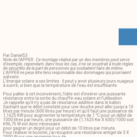
Par Daniel53
Note de l’APPER : Ce montage réalisé par un des membres peut servir
d’exemple, cependant, dans tous les cas, il ne se soustrait à toute règles
de sécurités de la part de personnes qui souhaitent faire de même.
L’APPER ne peux être tenu responsable des dommages qui pourraient
subvenir
.
L’énergie solaire a ses limites : il peut y avoir plusieurs jours nuageux
à suivre, si bien que la température de l’eau est insuffisante.
Pour pallier à cet inconvénient, l’idée est d’insérer une puissante
résistance entre la sortie du chauffe-eau solaire et l’utilisation.
Je rappelle qu’il n’y a pas de résistance additive dans le ballon.
Sachant que le débit constaté pour une douche peut aller jusqu’a 10
litres par minute (600 litres par heure) et qu’il faut une puissance de
1,1625 KW pour augmenter la température de 1 °C pour un débit de
1000 litres par heure, une puissance de (1,1625 Kw X 600)/1000 soit
696,75 W est donc nécessaire
pour gagner un degré pour un débit de 10 litres par minute.
Pour réaliser le booster, j’ai récupéré une résistance antigel de 3 X
2000 W sur une ancienne tour de