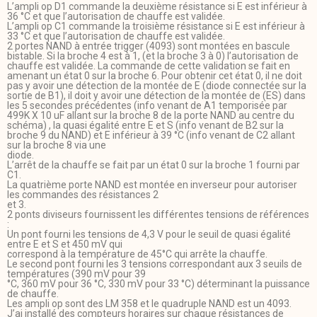
L’ampli op D1 commande la deuxième résistance si E est inférieur à
36 °C et que l’autorisation de chauffe est validée.
L’ampli op C1 commande la troisième résistance si E est inférieur à
33 °C et que l’autorisation de chauffe est validée.
2 portes NAND à entrée trigger (4093) sont montées en bascule
bistable. Si la broche 4 est à 1, (et la broche 3 à 0) l’autorisation de
chauffe est validée. La commande de cette validation se fait en
amenant un état 0 sur la broche 6. Pour obtenir cet état 0, il ne doit
pas y avoir une détection de la montée de E (diode connectée sur la
sortie de B1), il doit y avoir une détection de la montée de (ES) dans
les 5 secondes précédentes (info venant de A1 temporisée par
499K X 10 uF allant sur la broche 8 de la porte NAND au centre du
schéma) , la quasi égalité entre E et S (info venant de B2 sur la
broche 9 du NAND) et E inférieur à 39 °C (info venant de C2 allant
sur la broche 8 via une
diode.
L’arrêt de la chauffe se fait par un état 0 sur la broche 1 fourni par
C1.
La quatrième porte NAND est montée en inverseur pour autoriser
les commandes des résistances 2
et 3.
2 ponts diviseurs fournissent les différentes tensions de références
:
Un pont fourni les tensions de 4,3 V pour le seuil de quasi égalité
entre E et S et 450 mV qui
correspond à la température de 45°C qui arrête la chauffe.
Le second pont fourni les 3 tensions correspondant aux 3 seuils de
températures (390 mV pour 39
°C, 360 mV pour 36 °C, 330 mV pour 33 °C) déterminant la puissance
de chauffe.
Les ampli op sont des LM 358 et le quadruple NAND est un 4093.
J’ai installé des compteurs horaires sur chaque résistances de