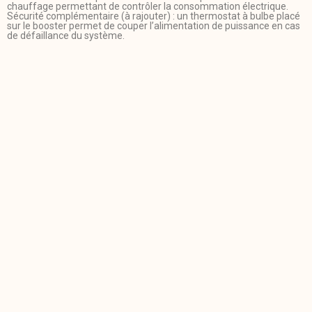
chauffage permettant de contrôler la consommation électrique.
Sécurité complémentaire (à rajouter) : un thermostat à bulbe placé
sur le booster permet de couper l’alimentation de puissance en cas
de défaillance du système.
cyril
Informaticien à toute heure et bidouilleur
DIY Je donne des conseils pour réduire la
consommation énergétique des bâtiments.
et Président de l'APPER à mes heures
perdues.
A propos
L'Association
Association APPER (
Tutorials
Association Pour la
Resources
Promotion des
Guides
Energies
Examples
Renouvelables )
Reconnue d’Intérêt
Docs
Général.