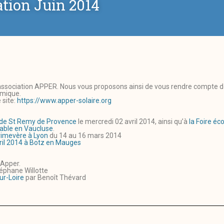
ation Juin 2014
 l’association APPER. Nous vous proposons ainsi de vous rendre compte 
rmique.
 site:
https://www.apper-solaire.org
 de St Remy de Provence
le mercredi 02 avril 2014, ainsi qu’à
la Foire é
able en Vaucluse
.
rimevère à Lyon
du 14 au 16 mars 2014
vril 2014 à Botz en Mauges
’Apper.
éphane Willotte
ur-Loire
par Benoît Thévard