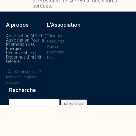
et Président de l'APPER à mes heures
perdues.
A propos
L'Association
Association APPER (
Tutorials
Association Pour la
Resources
Promotion des
Guides
Energies
Examples
Renouvelables )
Reconnue d’Intérêt
Docs
Général.
Qui Sommes-nous ?
Mentions Légales
Contact
Recherche