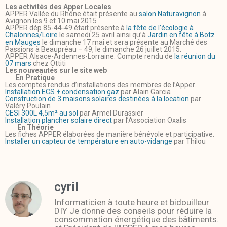
Les activités des Apper Locales
APPER Vallée du Rhône était présente au
salon Naturavignon
à
Avignon les 9 et 10 mai 2015
APPER dép 85-44-49 était présente à
la fête de l’écologie à
Chalonnes/Loire
le samedi 25 avril ainsi qu’à
Jardin en fête à Botz
en Mauges
le dimanche 17 mai et sera présente au Marché des
Passions à Beaupréau – 49, le dimanche 26 juillet 2015.
APPER Alsace-Ardennes-Lorraine: Compte rendu de
la réunion du
07 mars
chez Ottiti
Les nouveautés sur le site web
En Pratique
Les comptes rendus d’installations des membres de l’Apper.
Installation ECS + condensation gaz
par Alain Garcia
Construction de 3 maisons solaires destinées à la location
par
Valéry Poulain
CESI 300L 4,5m² au sol
par Armel Durassier
Installation plancher solaire direct
par l’Association Oxalis
En Théorie
Les fiches APPER élaborées de manière bénévole et participative.
Installer un capteur de température en auto-vidange
par Thilou
cyril
Informaticien à toute heure et bidouilleur
DIY Je donne des conseils pour réduire la
consommation énergétique des bâtiments.