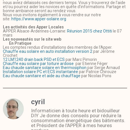
nous aviez délaissés ces derniers temps. Vous y trouverez de l’aide
et/ou pourrez aider les novices en quête d’informations. Partage et
bonne ambiance seront au rendez vous.
Nous vous invitons également à vous rendre sur notre
site:
https://www.apper-solaire.org
Les activités des Apper Locales
APPER Alsace-Ardennes-Lorraine:
Réunion 2015 chez Ottiti
le 07
mars
Les nouveautés sur le site web
En Pratique
Les comptes rendus d’installations des membres de l’Apper.
Chauffe eau solaire en auto installation version 2
par Jérôme
Crochet
12 LM1240 drain back PSD et ECS
par Marc Pimorin
Chauffe eau solaire par toiture ardoise
par Etienne Féger
Eau chaude sanitaire solaire en thermosiphon
par Serge Arnaud
Installation solaire PC et ECS instantanée
par Patrice Chirouze
Eau chaude sanitaire et aide au chauffage
par Nicolas Pons
cyril
Informaticien à toute heure et bidouilleur
DIY Je donne des conseils pour réduire la
consommation énergétique des bâtiments.
et Président de l'APPER à mes heures