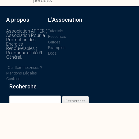
perdues.
A propos
L'Association
Association APPER (
Tutorials
Association Pour la
Resources
Promotion des
Guides
Energies
Examples
Renouvelables )
Reconnue d’Intérêt
Docs
Général.
Qui Sommes-nous ?
Mentions Légales
Contact
Recherche
Apper© All rights reserved