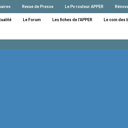
naires
Revue de Presse
Le Pv routeur APPER
Rénova
tualité
Le Forum
Les fiches de l’APPER
Le coin des 