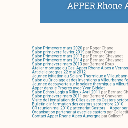
APPER Rhone A
Salon Primevere mars 2020
par Roger Chane
Salon primevere fevrier 2019
par Roger Chane
Salon Primevere mars 2017
par Bernard Chavanet
Salon Primevere mars 2014
par Bernard Chavanet
Salon primevere mars 2013
par Bernard Roux
Atelier montage du Cesi Apper Rhone Alpes a Verno
Article le progres 22 mai 2012
Journee initiation au Solaire Thermique a Villeurbann
Salon du Bricolage et des Inventions a Villeurbanne f
Journee decouverte sur le solaire thermique a Villeu
Apper dans le Progres avec Yvan Bidalot
Salon Echos-Logis a Rillieux Avril 2011
par Bernard C
Salon primevere mars 2011
par Bernard Chavanet
Visite de l installation de Gilles avec les Castors octo
Bulletin d information des castors septembre 2010
CR reunion mai 2010 partenariat Castors – Apper par
Organisation partenariat avec les castors
par Collecti
Contact Apper Rhone Alpes Auvergne
par Collectif