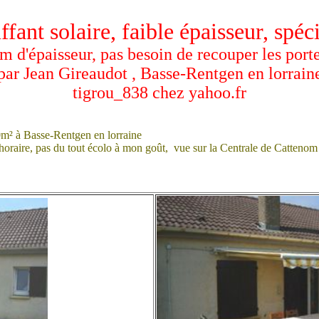
pteur solaire
fant solaire, faible épaisseur, spéc
m d'épaisseur, pas besoin de recouper les porte
par Jean Gireaudot , Basse-Rentgen en lorrain
tigrou_838 chez yahoo.fr
0m² à Basse-Rentgen en lorraine
oraire, pas du tout écolo à mon goût, vue sur la Centrale de Cattenom 