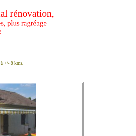
ial rénovation,
s, plus ragréage
e
à +/- 8 kms.