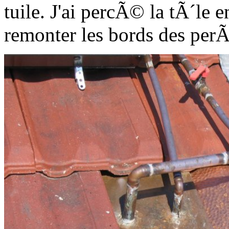
tuile. J'ai percÃ© la tÃ´le 
remonter les bords des perÃ