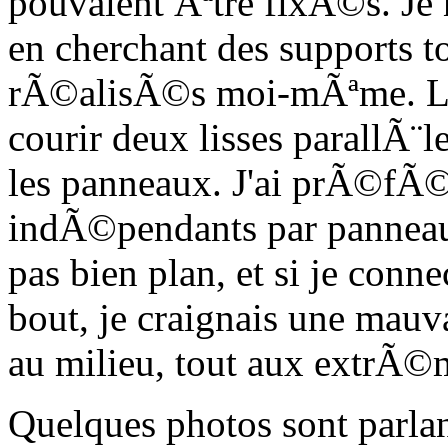
pouvaient Ãªtre fixÃ©s. Je n
en cherchant des supports to
rÃ©alisÃ©s moi-mÃªme. La f
courir deux lisses parallÃ¨l
les panneaux. J'ai prÃ©fÃ©
indÃ©pendants par panneaux 
pas bien plan, et si je conn
bout, je craignais une mauv
au milieu, tout aux extrÃ
Quelques photos sont parla