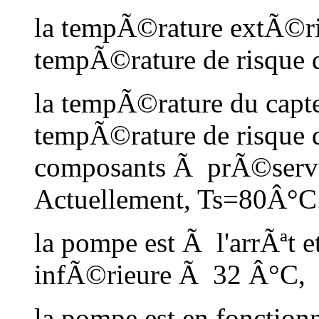
la tempÃ©rature extÃ©ri
tempÃ©rature de risque 
la tempÃ©rature du capt
tempÃ©rature de risque d
composants Ã prÃ©server
Actuellement, Ts=80Â°C
la pompe est Ã l'arrÃªt e
infÃ©rieure Ã 32 Â°C,
la pompe est en fonction