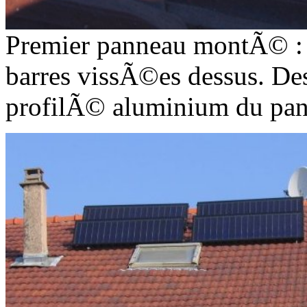
Premier panneau montÃ© : l
barres vissÃ©es dessus. Des 
profilÃ© aluminium du pan