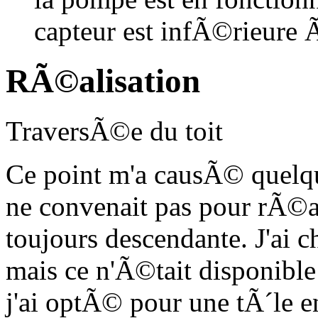
capteur est infÃ©rieure
RÃ©alisation
TraversÃ©e du toit
Ce point m'a causÃ© quelqu
ne convenait pas pour rÃ©a
toujours descendante. J'ai 
mais ce n'Ã©tait disponibl
j'ai optÃ© pour une tÃ´le 