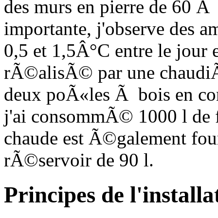
des murs en pierre de 60 Ã 
importante, j'observe des 
0,5 et 1,5Â°C entre le jour e
rÃ©alisÃ© par une chaudiÃ¨r
deux poÃ«les Ã bois en c
j'ai consommÃ© 1000 l de fu
chaude est Ã©galement four
rÃ©servoir de 90 l.
Principes de l'installa