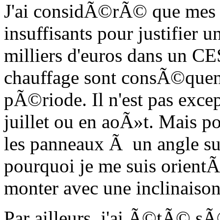
J'ai considÃ©rÃ© que mes 
insuffisants pour justifier 
milliers d'euros dans un CES
chauffage sont consÃ©quent
pÃ©riode. Il n'est pas exce
juillet ou en aoÃ»t. Mais pou
les panneaux Ã un angle su
pourquoi je me suis orient
monter avec une inclinaison
Par ailleurs, j'ai Ã©tÃ© sÃ