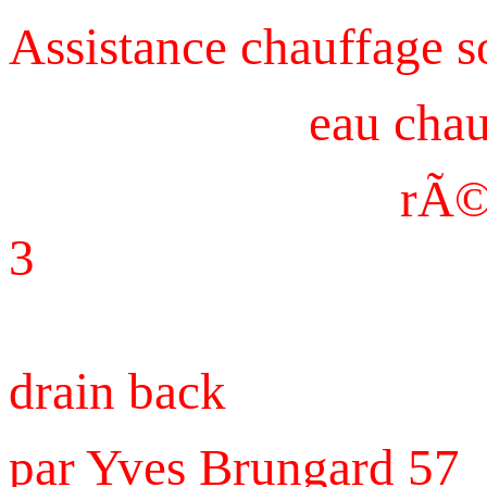
Assistance chauffage so
eau chaude so
rÃ©gulation 
3
fonction
drain back
par Yves Brungard 57