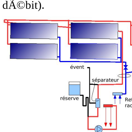
dÃ©bit).